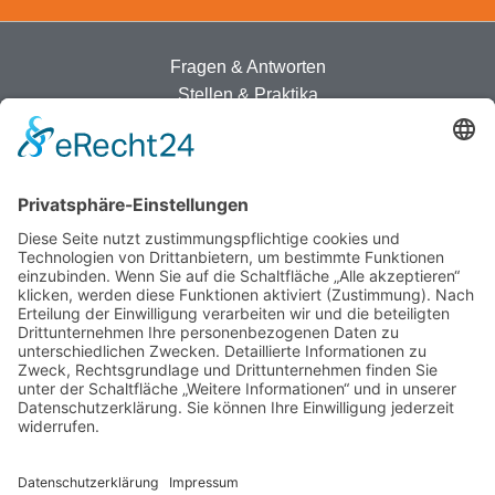
Fragen & Antworten
Stellen & Praktika
Partner
Kontakt
Barrierefreiheit
Evangelische Tagungs- und
Freizeitstätte Dresden
Heideflügel 2, 01324 Dresden
0351 267681
0351 267688
tagungsstaette.dresden@evlks.de